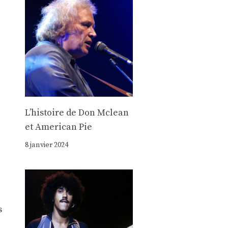
Lʼhistoire de Don Mclean
et American Pie
8 janvier 2024
s