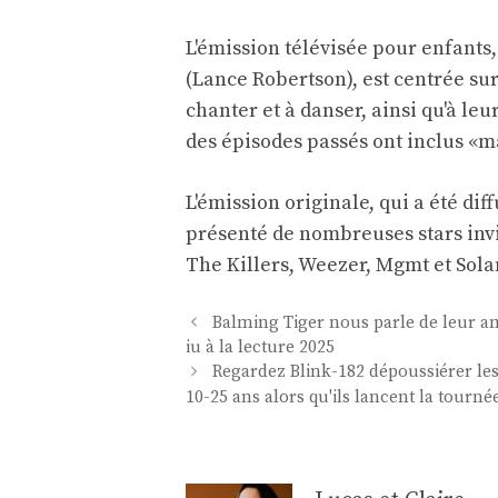
L'émission télévisée pour enfants,
(Lance Robertson), est centrée su
chanter et à danser, ainsi qu'à leu
des épisodes passés ont inclus «m
L'émission originale, qui a été dif
présenté de nombreuses stars invi
The Killers, Weezer, Mgmt et Sola
Navigation
Balming Tiger nous parle de leur am
des
iu à la lecture 2025
articles
Regardez Blink-182 dépoussiérer les 
10-25 ans alors qu'ils lancent la tourné