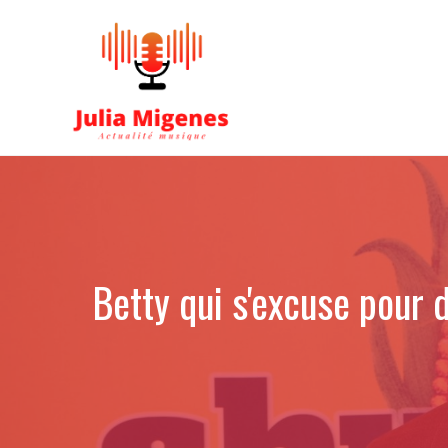
Aller
au
contenu
Betty qui s'excuse pour 