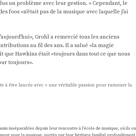
plus un problème avec leur gestion. » Cependant, le
es foos «n'était pas de la musique avec laquelle j'ai
'aujourd'hui», Grohl a remercié tous les anciens
ributions au fil des ans. Il a salué «la magie
dit que Hawkins était «toujours dans tout ce que nous
our toujours».
ête à être lancée avec « une véritable passion pour ramener la
amis inséparables depuis leur rencontre à l'école de musique, où ils on
r amour pour la musique, portés par leur héritage familial profondément