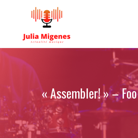
Aller
au
contenu
« Assembler! » – Foo 