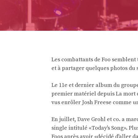
Les combattants de Foo semblent t
et à partager quelques photos du 
Le 11e et dernier album du groupe,
premier matériel depuis
La mort 
vus enrôler Josh Freese comme un
En juillet, Dave Grohl et co. a m
single intitulé «Today's Song». Plu
Foos après avoir «décidé d'aller d