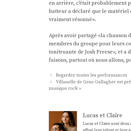
en arrière, c'était probablement 
batteur a déclaré que le matériel d
vraiment résonné».
Après avoir partagé «la chanson d
membres du groupe pour leurs cont
tonitruante de Josh Freese», et a 
faisons, partout où nous allons, p
Navigation
Regardez toutes les performances
des
Villanelle de Gene Gallagher est pr
articles
musique rock »
Lucas et Claire
Lucas et Claire sont deux 
affiné leur talent et leu