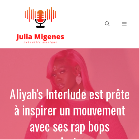
Aller
au
contenu
Menu
Aliyah's Interlude est prête
à inspirer un mouvement
avec ses rap bops