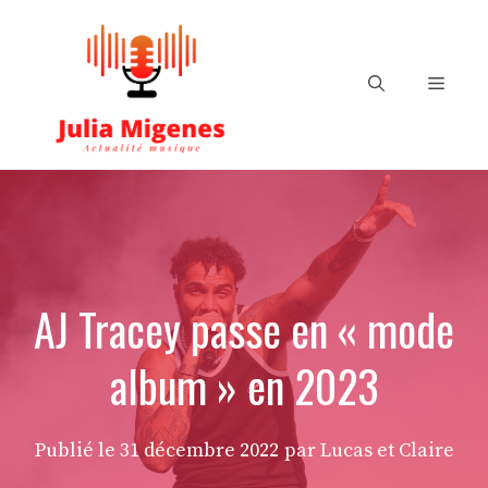
Aller
au
contenu
Menu
AJ Tracey passe en « mode
album » en 2023
Publié le
31 décembre 2022
par Lucas et Claire