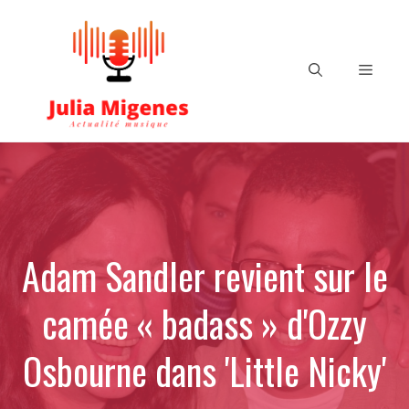
Aller
au
contenu
Menu
Adam Sandler revient sur le
camée « badass » d'Ozzy
Osbourne dans 'Little Nicky'