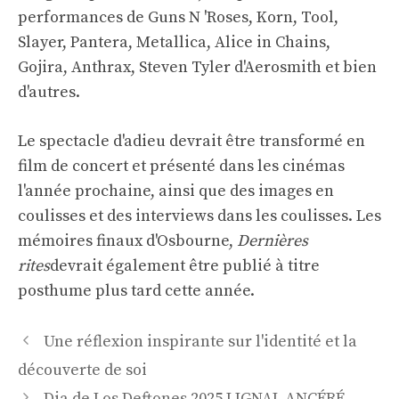
performances de Guns N 'Roses, Korn, Tool,
Slayer, Pantera, Metallica, Alice in Chains,
Gojira, Anthrax, Steven Tyler d'Aerosmith et bien
d'autres.
Le spectacle d'adieu devrait être transformé en
film de concert et présenté dans les cinémas
l'année prochaine, ainsi que des images en
coulisses et des interviews dans les coulisses. Les
mémoires finaux d'Osbourne,
Dernières
rites
devrait également être publié à titre
posthume plus tard cette année.
Navigation
Une réflexion inspirante sur l'identité et la
des
découverte de soi
articles
Dia de Los Deftones 2025 LIGNAL ANCÉRÉ