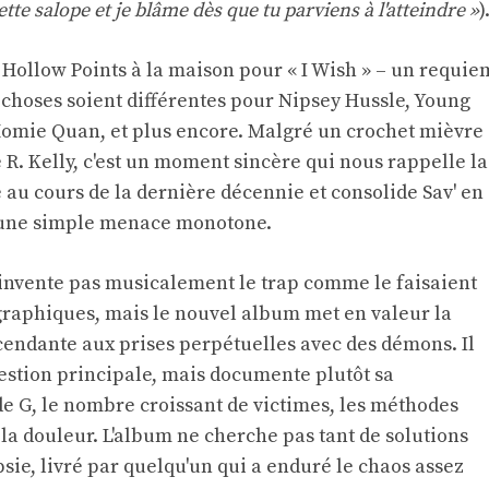
tte salope et je blâme dès que tu parviens à l'atteindre »
)
t Hollow Points à la maison pour « I Wish » – un requie
s choses soient différentes pour Nipsey Hussle, Young
Homie Quan, et plus encore. Malgré un crochet mièvre
 R. Kelly, c'est un moment sincère qui nous rappelle la
 au cours de la dernière décennie et consolide Sav' en
qu'une simple menace monotone.
réinvente pas musicalement le trap comme le faisaient
raphiques, mais le nouvel album met en valeur la
scendante aux prises perpétuelles avec des démons. Il
estion principale, mais documente plutôt sa
de G, le nombre croissant de victimes, les méthodes
la douleur. L'album ne cherche pas tant de solutions
psie, livré par quelqu'un qui a enduré le chaos assez