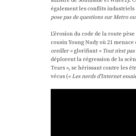
sinistre de Southside et Wheezy. 
également les conflits industriels
pose pas de questions sur Metro ou
L'érosion du code de la route pèse
cousin Young Nudy où 21 menace
oreiller »
glorifiant
« Tout n'est pas
déplorent la régression de la scène
Tears », se hérissant contre les étr
vécus (
« Les nerds d'Internet essai