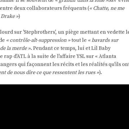
Comme il se souvient de
« grandir dans la folie »
Sav' évit
 entre deux collaborateurs fréquents (
« Chatte, ne me
 Drake »
)
 lourd sur 'Stepbrothers', un piège mettant en vedette l
 de
« contrôle-alt-suppression »
tout le
« bavards sur
 de la merde »
. Pendant ce temps, lui et Lil Baby
 rap d'ATL à la suite de l'affaire YSL sur « Atlanta
angers qui façonnent les récits et les réalités qu'ils on
ent de nous dire ce que ressentent les rues »
).