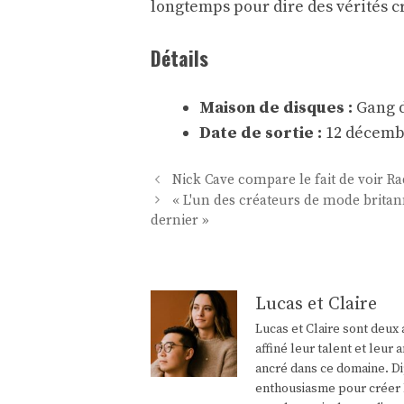
longtemps pour dire des vérités c
Détails
Maison de disques :
Gang d
Date de sortie :
12 décemb
Navigation
Nick Cave compare le fait de voir Ra
des
« L'un des créateurs de mode britann
articles
dernier »
Lucas et Claire
Lucas et Claire sont deux 
affiné leur talent et leu
ancré dans ce domaine. Di
enthousiasme pour créer l