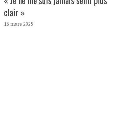
« Je ne me suis jamais senti plus
clair »
16 mars 2025