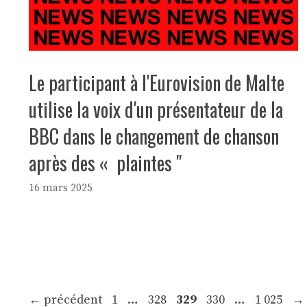
Le participant à l'Eurovision de Malte
utilise la voix d'un présentateur de la
BBC dans le changement de chanson
après des « plaintes ''
16 mars 2025
Navigation
Page
Page
Page
Page
Page
←
précédent
1
…
328
329
330
…
1 025
→